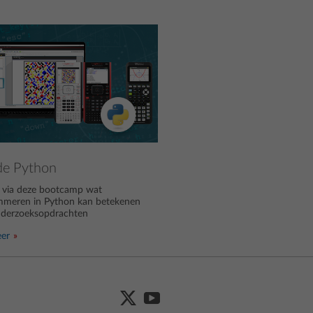
de Python
 via deze bootcamp wat
mmeren in Python kan betekenen
nderzoeksopdrachten
eer