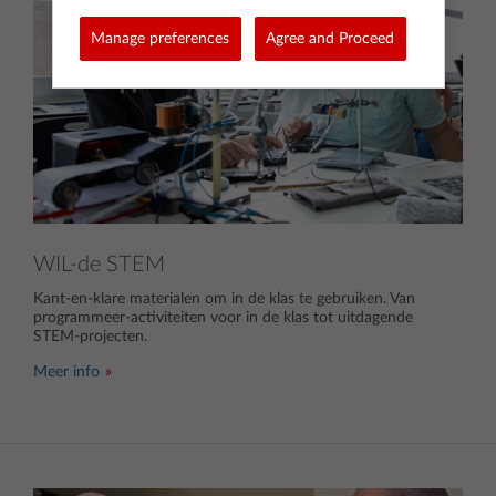
Manage preferences
Agree and Proceed
WIL-de STEM
Kant-en-klare materialen om in de klas te gebruiken. Van
programmeer-activiteiten voor in de klas tot uitdagende
STEM-projecten.
Meer info